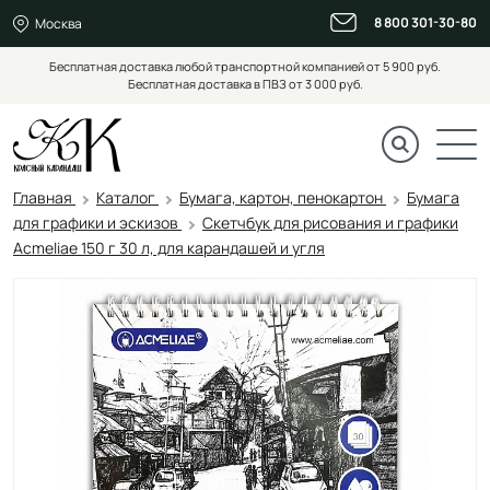
8 800 301-30-80
Москва
Бесплатная доставка любой транспортной компанией от 5 900 руб.
Бесплатная доставка в ПВЗ от 3 000 руб.
Главная
Каталог
Бумага, картон, пенокартон
Бумага
для графики и эскизов
Скетчбук для рисования и графики
Acmeliae 150 г 30 л, для карандашей и угля