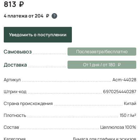
813
4 платежа от 204
?
Уведомить
о поступлении
Самовывоз
Послезавтра/бесплатно
Доставка
От 1 дня / от 180
Артикул
Acm-44028
Штрих-код
6970254440287
Страна происхождения
Китай
Плотность
150 г/м²
Состав
Целлюлоза 100%
Категория
Бумага для графики и эскизов