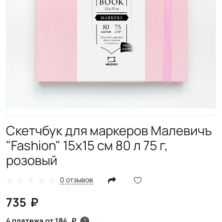
Скетчбук для маркеров Малевичъ
"Fashion" 15х15 см 80 л 75 г,
розовый
0 отзывов
735
4 платежа от 184
?