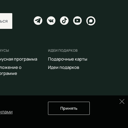
ься
НУСЫ
ИДЕИ ПОДАРКОВ
нусная программа
Подарочные карты
ложение о
Идеи подарков
ограмме
Принять
илами