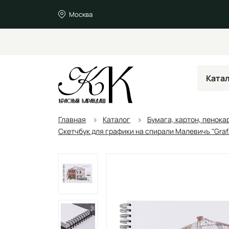
Москва
Ката
Главная
Каталог
Бумага, картон, пенока
Скетчбук для графики на спирали Малевичъ "GrafAr