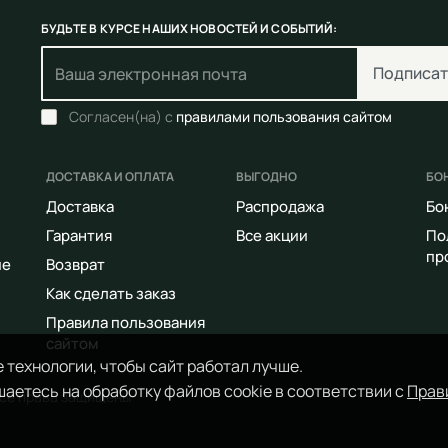
БУДЬТЕ В КУРСЕ НАШИХ НОВОСТЕЙ И СОБЫТИЙ:
Подписат
Согласен(на) с
правилами пользования сайтом
ДОСТАВКА И ОПЛАТА
ВЫГОДНО
БО
Доставка
Распродажа
Бо
Гарантия
Все акции
По
пр
ие
Возврат
Как сделать заказ
Правила пользования
сайтом
 технологии, чтобы сайт работал лучше.
аетесь на обработку файлов cookie в соответствии с
Прав
Все права защищены