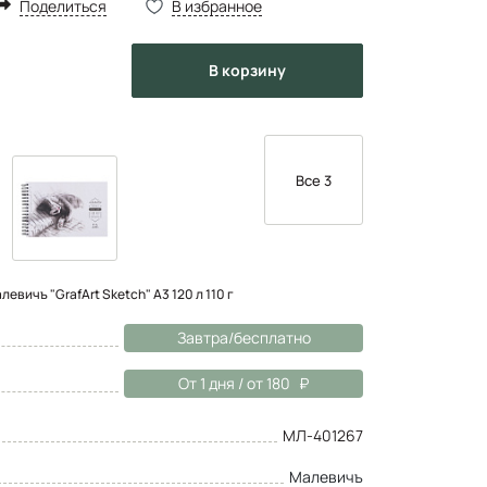
Поделиться
В избранное
в корзину
Все 3
евичъ "GrafArt Sketch" А3 120 л 110 г
Завтра/бесплатно
От 1 дня / от 180
МЛ-401267
Малевичъ