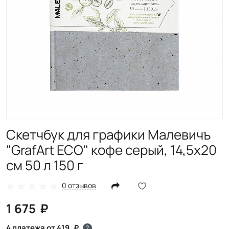
Скетчбук для графики Малевичъ
"GrafArt ECO" кофе серый, 14,5x20
см 50 л 150 г
0 отзывов
1 675
4 платежа от 419
?