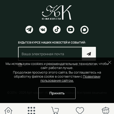
БУДЬТЕ В КУРСЕ НАШИХ НОВОСТЕЙ И СОБЫТИЙ:
Мы используем cookies и рекомендательные технологии, чтобы
Согласен(на) с
правилами пользования сайтом
сайт работал лучше.
Продолжая просмотр этого сайта, Вы соглашаетесь на
обработку файлов cookie в соответствии с
Правилами
пользования сайтом.
© 2014 - 2026 Арт-маркет «Красный Карандаш». Все права защищены
Принять