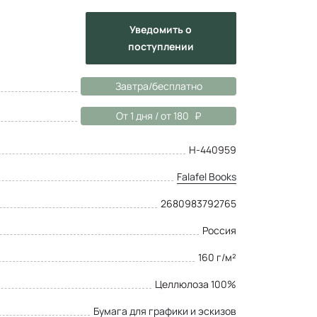
Уведомить
о
поступлении
Завтра/бесплатно
От 1 дня / от 180
Н-440959
Falafel Books
2680983792765
Россия
160 г/м²
Целлюлоза 100%
Бумага для графики и эскизов