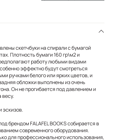
влены скетчбуки на спирали с бумагой
тах. Плотность бумаги 160 гр\м2 и
редполагают работу любыми видами
особенно эффектно будут смотреться
ми ручками белого или ярких цветов, и
 задняя обложки выполнены из очень
она. Он не прогибается под давлением и
 весу.
и эскизов.
под брендом FALAFEL BOOKS собирается в
ованием современного оборудования.
ько для профессионального использования,