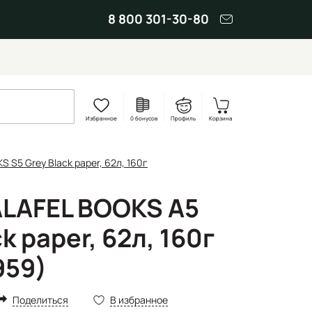
8 800 301-30-80
Избранное
0 бонусов
Профиль
Корзина
 S5 Grey Black paper, 62л, 160г
ALAFEL BOOKS А5
k paper, 62л, 160г
959)
Поделиться
В избранное