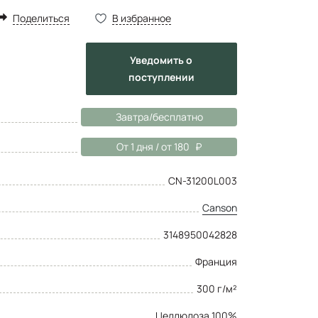
Поделиться
В избранное
Уведомить
о
поступлении
Завтра/бесплатно
От 1 дня / от 180
CN-31200L003
Canson
3148950042828
Франция
300 г/м²
Целлюлоза 100%