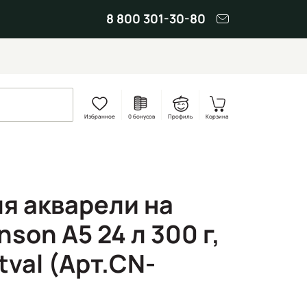
8 800 301-30-80
Избранное
0 бонусов
Профиль
Корзина
ля акварели на
son A5 24 л 300 г,
val (Арт.CN-