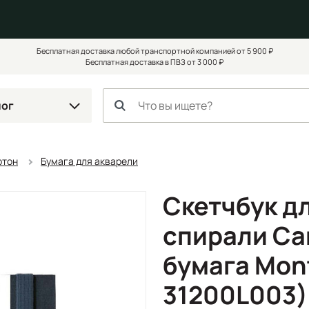
Бесплатная доставка любой транспортной компанией от 5 900 ₽
Бесплатная доставка в ПВЗ от 3 000 ₽
лог
ртон
Бумага для акварели
Скетчбук д
спирали Can
бумага Mont
31200L003)