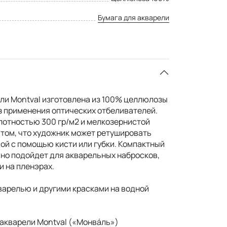
Бумага для акварели
ли Montval изготовлена из 100% целлюлозы
ез применения оптических отбеливателей.
лотностью 300 гр/м2 и мелкозернистой
 том, что художник может ретушировать
ой с помощью кисти или губки. Компактный
ьно подойдет для акварельных набросков,
и на пленэрах.
варелью и другими красками на водной
 акварели Montval («Монвáль»)