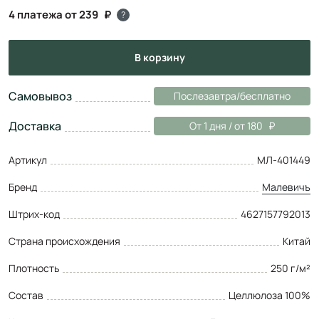
4 платежа от 239
?
в корзину
Самовывоз
Послезавтра/бесплатно
Доставка
От 1 дня / от 180
Артикул
МЛ-401449
Бренд
Малевичъ
Штрих-код
4627157792013
Страна происхождения
Китай
Плотность
250 г/м²
Состав
Целлюлоза 100%