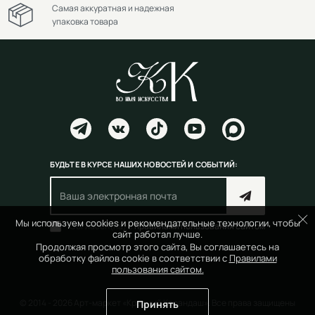
Самая аккуратная и надежная
упаковка товара
БУДЬТЕ В КУРСЕ НАШИХ НОВОСТЕЙ И СОБЫТИЙ:
Мы используем cookies и рекомендательные технологии, чтобы
Согласен(на) с
правилами пользования сайтом
сайт работал лучше.
Продолжая просмотр этого сайта, Вы соглашаетесь на
обработку файлов cookie в соответствии с
Правилами
пользования сайтом.
© 2014 - 2026 Арт-маркет «Красный Карандаш». Все права защищены
Принять