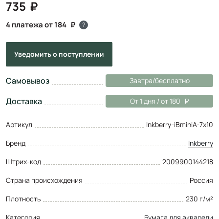
735
4 платежа от 184
?
Уведомить
о поступлении
Самовывоз
Завтра/бесплатно
Доставка
От 1 дня / от 180
Артикул
Inkberry-iBminiA-7x10
Бренд
Inkberry
Штрих-код
2009900144218
Страна происхождения
Россия
Плотность
230 г/м²
Категория
Бумага для акварели