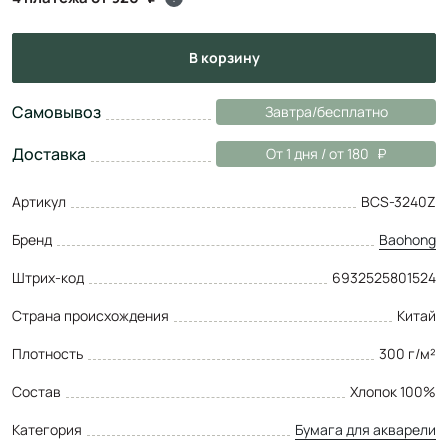
в корзину
Самовывоз
Завтра/бесплатно
Доставка
От 1 дня / от 180
Артикул
BCS-3240Z
Бренд
Baohong
Штрих-код
6932525801524
Страна происхождения
Китай
Плотность
300 г/м²
Состав
Хлопок 100%
Категория
Бумага для акварели