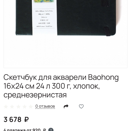
Скетчбук для акварели Baohong
16х24 см 24 л 300 г, хлопок,
среднезернистая
0 отзывов
3 678
4 платежа от 920
?