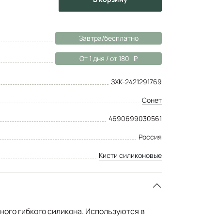
Завтра/бесплатно
От 1 дня / от 180
ЗХК-2421291769
Сонет
4690699030561
Россия
Кисти силиконовые
ного гибкого силикона. Используются в