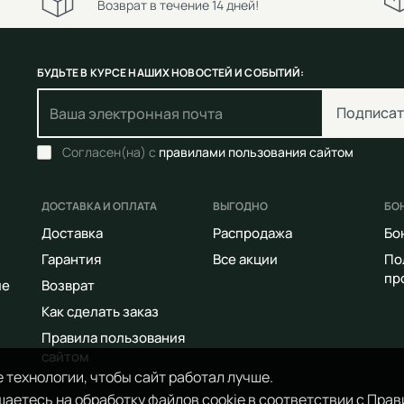
Возврат в течение 14 дней!
БУДЬТЕ В КУРСЕ НАШИХ НОВОСТЕЙ И СОБЫТИЙ:
Подписат
Согласен(на) с
правилами пользования сайтом
ДОСТАВКА И ОПЛАТА
ВЫГОДНО
БО
Доставка
Распродажа
Бо
Гарантия
Все акции
По
пр
ие
Возврат
Как сделать заказ
Правила пользования
сайтом
 технологии, чтобы сайт работал лучше.
аетесь на обработку файлов cookie в соответствии с
Прав