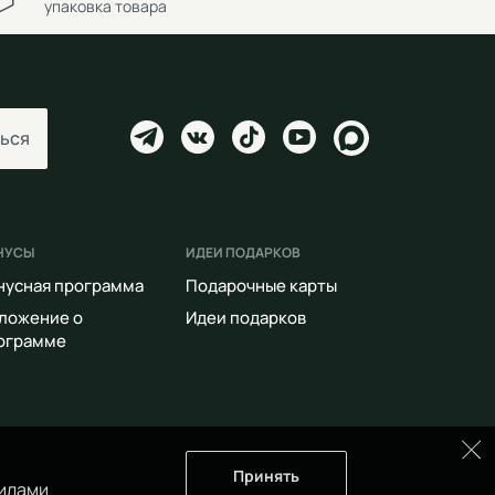
упаковка товара
ься
НУСЫ
ИДЕИ ПОДАРКОВ
нусная программа
Подарочные карты
ложение о
Идеи подарков
ограмме
Принять
илами