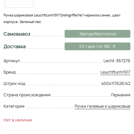
Ручка шариковая Leuchtturm1917 Drehgriffel Nr.1 чернила синие , цвет
корпуса: Зеленый лес
Самовывоз
Завтра/бесплатно
Доставка
От 1 дня / от 180
Артикул
Lecht-367276
Бренд
Leuchtturm1917
Штрих-код
4004117626142
Страна происхождения
Германия
Категория
Ручки гелевые и шариковые
Нет в наличии