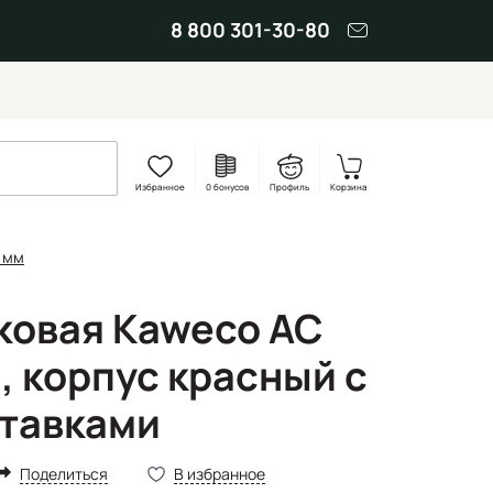
8 800 301-30-80
Избранное
0 бонусов
Профиль
Корзина
0 мм
ковая Kaweco AC
м, корпус красный с
тавками
Поделиться
В избранное