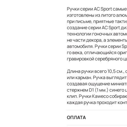
Ручки серии AC Sport самые
изготовлены из литого алю
при письме, приятные такт
создание серии AC Sport д
технологии гоночных автом
не части декора, а элемент
автомобиля. Ручки серии S
го века, отличающийся ори
гравировкой серебряного ц
Длина ручки всего 10,5 см.
или карман. Ручка выглядит
создавая ощущение миниатю
стержнем D1 (1 мм.) синего
клип. Ручки Kaweco собира
каждая ручка проходит кон
ОПЛАТА