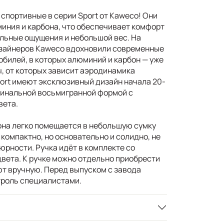
 спортивные в серии Sport от Kaweco! Они
миния и карбона, что обеспечивает комфорт
ильные ощущения и небольшой вес. На
изайнеров Kaweco вдохновили современные
обилей, в которых алюминий и карбон — уже
ы, от которых зависит аэродинамика
port имеют эксклюзивный дизайн начала 20-
гинальной восьмигранной формой с
вета.
, она легко помещается в небольшую сумку
 компактно, но основательно и солидно, не
рности. Ручка идёт в комплекте со
 цвета. К ручке можно отдельно приобрести
ют вручную. Перед выпуском с завода
троль специалистами.