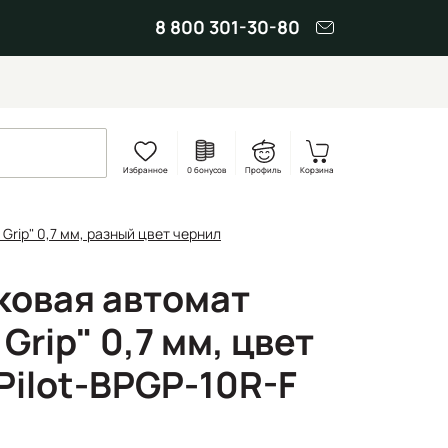
8 800 301-30-80
Избранное
0 бонусов
Профиль
Корзина
 Grip" 0,7 мм, разный цвет чернил
ковая автомат
 Grip" 0,7 мм, цвет
Pilot-BPGP-10R-F