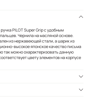
ручка PILOT Super Grip с удобным
пальцев. Чернила на масляной основе.
влен из нержавеющей стали, а шарик из
ционно-высокое японское качество письма
но так можно охарактеризовать данную
соответствует цвету элементов на корпусе