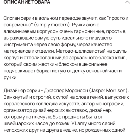
ОПИСАНИЕ ТОВАРА
Слоган серии в вольном переводе звучит, как "просто и
современно" (simply modern). Ручки aion с
алюминиевым корпусом очень гармоничные, простые,
выражающие самую суть идеального пишущего
инструмента через свою форму, через качество
материалов и отделки. Матово-шелковистый на ощупь
корпус и отполированный до зеркального блеска клип,
который своим жестким блеском еще сильнее
подчеркивает бархатистую отделку основной части
ручки.
Дизайнер серии - Джаспер Моррисон (Jasper Morrison).
Замкнутый и строгий, скупой на слова гений, выпускник
королевского колледжа искусств, автор монографий,
организатор дизайнерских выставок, дизайнер,
которому по плечу любые предметы быта от
швейцарских часов до ложек. У Lamy много серий,
непохожих друг на друга внешне, но рожденных одной