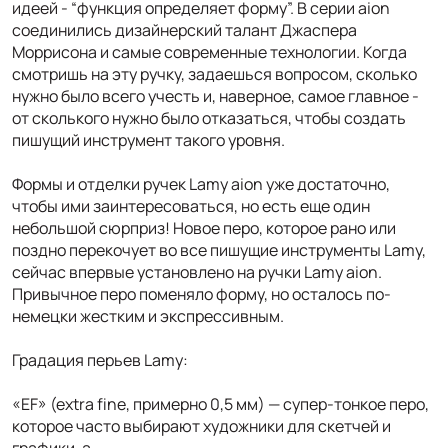
идеей - “функция определяет форму”. В серии aion
соединились дизайнерский талант Джаспера
Моррисона и самые современные технологии. Когда
смотришь на эту ручку, задаешься вопросом, сколько
нужно было всего учесть и, наверное, самое главное -
от сколького нужно было отказаться, чтобы создать
пишущий инструмент такого уровня.
Формы и отделки ручек Lamy aion уже достаточно,
чтобы ими заинтересоваться, но есть еще один
небольшой сюрприз! Новое перо, которое рано или
поздно перекочует во все пишущие инструменты Lamy,
сейчас впервые установлено на ручки Lamy aion.
Привычное перо поменяло форму, но осталось по-
немецки жестким и экспрессивным.
Градация перьев Lamy:
«EF» (extra fine, примерно 0,5 мм) — супер-тонкое перо,
которое часто выбирают художники для скетчей и
графики, а