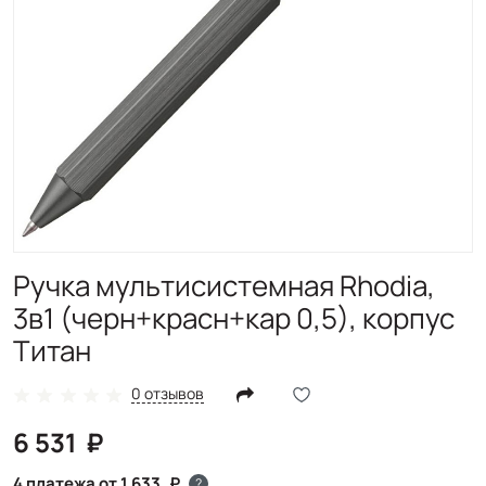
Ручка мультисистемная Rhodia,
3в1 (черн+красн+кар 0,5), корпус
Титан
0 отзывов
6 531
4 платежа от 1 633
?