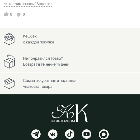
металлик розовый&золото
0
0
Кешбэк
с каждой покупки
Не понравился товар?
Возврат в течение 14 дней!
Самая аккуратная и надежная
упаковка товара