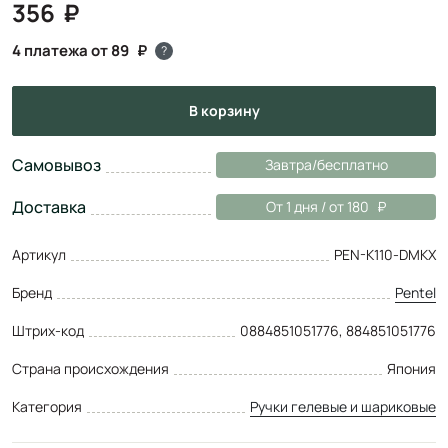
356
4 платежа от 89
?
в корзину
Самовывоз
Завтра/бесплатно
Доставка
От 1 дня / от 180
Артикул
PEN-K110-DMKX
Бренд
Pentel
Штрих-код
0884851051776, 884851051776
Страна происхождения
Япония
Категория
Ручки гелевые и шариковые