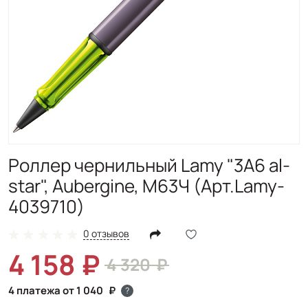
Роллер чернильный Lamy "3A6 al-
star", Aubergine, M63Ч (Арт.Lamy-
4039710)
0 отзывов
4 158
4 320
4 платежа от 1 040
?