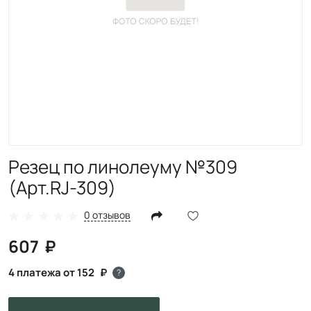
Резец по линолеуму №309
(Арт.RJ-309)
0 отзывов
607
4 платежа от 152
?