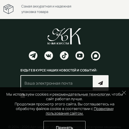
Самая аккуратная и надежная
упаковка товара
БУДЬТЕ В КУРСЕ НАШИХ НОВОСТЕЙ И СОБЫТИЙ:
Мы используем cookies и рекомендательные технологии, чтобы
Согласен(на) с
правилами пользования сайтом
сайт работал лучше.
Продолжая просмотр этого сайта, Вы соглашаетесь на
обработку файлов cookie в соответствии с
Правилами
пользования сайтом.
© 2014 - 2026 Арт-маркет «Красный Карандаш». Все права защищены
Принять