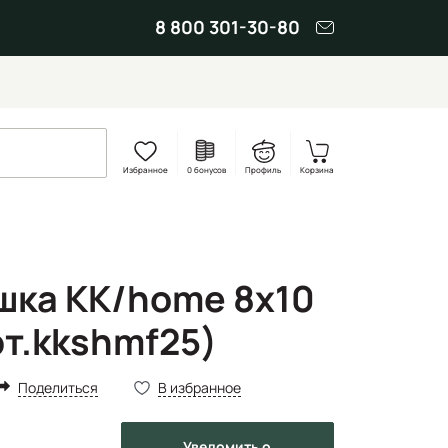
8 800 301-30-80
Избранное
0 бонусов
Профиль
Корзина
ка KK/home 8х10
рт.kkshmf25)
Поделиться
В избранное
Уведомить
о