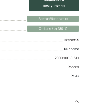
поступлении
Завтра/бесплатно
От 1 дня / от 180
kkshmf25
KK / home
2009900181619
Россия
Рамы