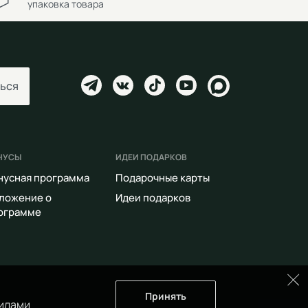
упаковка товара
ься
НУСЫ
ИДЕИ ПОДАРКОВ
нусная программа
Подарочные карты
ложение о
Идеи подарков
ограмме
Принять
илами