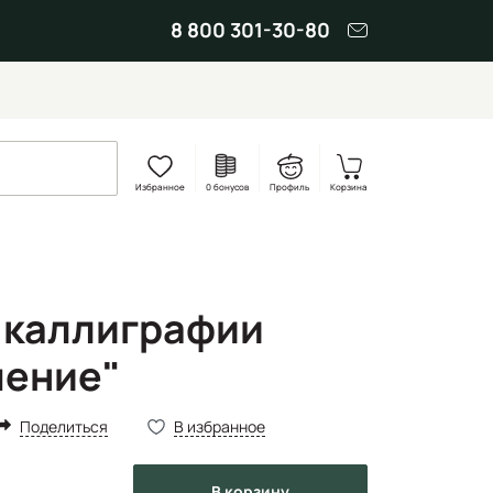
8 800 301-30-80
Избранное
0 бонусов
Профиль
Корзина
 каллиграфии
чение"
Поделиться
В избранное
в корзину