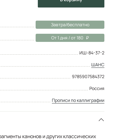
Завтра/бесплатно
От 1 дня / от 180
ИШ-84-37-2
ШАНС
9785907584372
Россия
Прописи по каллиграфии
рагменты канонов и других классических