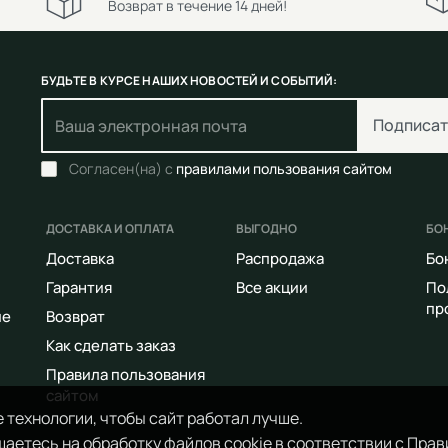
Возврат в течение 14 дней!
БУДЬТЕ В КУРСЕ НАШИХ НОВОСТЕЙ И СОБЫТИЙ:
Подписат
Согласен(на) с
правилами пользования сайтом
ДОСТАВКА И ОПЛАТА
ВЫГОДНО
БО
Доставка
Распродажа
Бо
Гарантия
Все акции
По
пр
ие
Возврат
Как сделать заказ
Правила пользования
сайтом
 технологии, чтобы сайт работал лучше.
аетесь на обработку файлов cookie в соответствии с
Прав