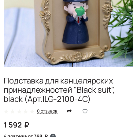
Подставка для канцелярских
принадлежностей "Black suit",
black (Арт.ILG-2100-4C)
0 отзывов
1 592
4 платежа от 398
?