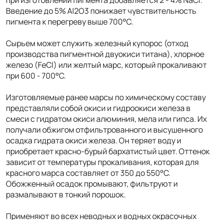
Введение до 5% Al2O3 понижает чувствительность
пигмента к перегреву выше 700°С.
Сырьем может служить железный купорос (отход
производства пигментной двуокиси титана), хлорное
железо (FeCl) или желтый марс, который прокаливают
при 600 - 700°С.
Изготовляемые ранее марсы по химическому составу
представляли собой окиси и гидроокиси железа в
смеси с гидратом окиси алюминия, мела или гипса. Их
получали обжигом отфильтрованного и высушенного
осадка гидрата окиси железа. Он теряет воду и
приобретает красно-бурый бархатистый цвет. Оттенок
зависит от температуры прокаливания, которая для
красного марса составляет от 350 до 550°С.
Обожженный осадок промывают, фильтруют и
размалывают в тонкий порошок.
Применяют во всех неводных и водных окрасочных