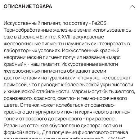
ОПИСАНИЕ ТОВАРА
Искусственный пигмент, по составу - Fe2O3.
Термообработанные железные земли использовались
еще в Древнем Египте. К XVIII веку красные
железоокисные пигменты научились синтезировать в
лабораторных условиях. Искусственный красный
неорганический пигмент получил название «марс
красный» - наш гематит. Искусственные аналоги
железоокисных пигментов обладают всеми
достоинствами натуральных и, к тому же, не содержат
примесей, что приводит к более высокой укрывистости
и химической стабильности. Марсы могут быть желтого,
оранжевого, красного, светло- и темно-коричневого
цвета. Оттенок может колебаться от оранжево-
красного до пурпурного и почти коричневого в полном
тоне и от розового до сиреневого - при разбеле.
Различие оттенков обусловлено дисперсностью и
формой частиц. Для получения фиолетового оттенка
при изготовлении пигмента добавляется 2 - 4% NaCl.