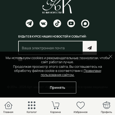
БУДЬТЕ В КУРСЕ НАШИХ НОВОСТЕЙ И СОБЫТИЙ:
Мы используем cookies и рекомендательные технологии, чтобы
Согласен(на) с
правилами пользования сайтом
сайт работал лучше.
Продолжая просмотр этого сайта, Вы соглашаетесь на
обработку файлов cookie в соответствии с
Правилами
пользования сайтом.
© 2014 - 2026 Арт-маркет «Красный Карандаш». Все права защищены
Принять
Главная
Каталог
Корзина
Избранное
Профиль