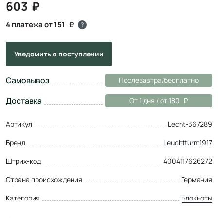
603
4 платежа от 151
?
Уведомить
о поступлении
Самовывоз
Послезавтра/бесплатно
Доставка
От 1 дня / от 180
Артикул
Lecht-367289
Бренд
Leuchtturm1917
Штрих-код
4004117626272
Страна происхождения
Германия
Категория
Блокноты