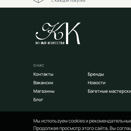
с каждой покупки
О НАС
Контакты
Бренды
Вакансии
Новости
Магазины
Багетные мастерск
Блог
Мы используем cookies и рекомендательные
Продолжая просмотр этого сайта, Вы соглаш
© 2014 - 2026 Арт-маркет «Красный Карандаш». 