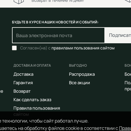
Возврат в течение 14 дней!
БУДЬТЕ В КУРСЕ НАШИХ НОВОСТЕЙ И СОБЫТИЙ:
Подписат
Согласен(на) с
правилами пользования сайтом
ДОСТАВКА И ОПЛАТА
ВЫГОДНО
БО
Доставка
Распродажа
Бо
Гарантия
Все акции
По
пр
ие
Возврат
Как сделать заказ
Правила пользования
сайтом
 технологии, чтобы сайт работал лучше.
аетесь на обработку файлов cookie в соответствии с
Прав
Все права защищены