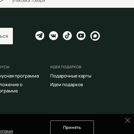
упаковка товара
ься
НУСЫ
ИДЕИ ПОДАРКОВ
нусная программа
Подарочные карты
ложение о
Идеи подарков
ограмме
Принять
илами