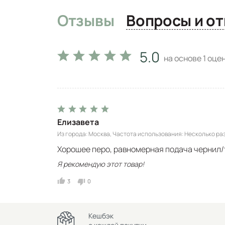
Отзывы
Вопро
5.0
на основе
1
оцен
Елизавета
Из города
Москва
Частота использования
Несколько раз
Хорошее перо, равномерная подача чернил/т
Я рекомендую этот товар!
3
0
Кешбэк