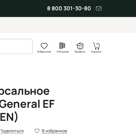
8 800 301-30-80
Избранное
0 бонусов
Профиль
Корзина
рсальное
General EF
EN)
Поделиться
В избранное