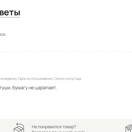
сы и ответы
ок.
 в неделю
Срок использования
Около полугода
уши, бумагу не царапает.
Не понравился товар?