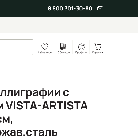
8 800 301-30-80
Избранное
0 бонусов
Профиль
Корзина
аллиграфии с
 VISTA-ARTISTA
см,
жав.сталь