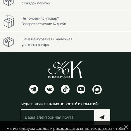
с каждой покупки
Не понравился товар?
Возврат в течение 14 дней!
Самая аккуратная и надежная
упаковка товара
БУДЬТЕ В КУРСЕ НАШИХ НОВОСТЕЙ И СОБЫТИЙ:
Мы используем cookies и рекомендательные технологии, чтобы
Согласен(на) с
правилами пользования сайтом