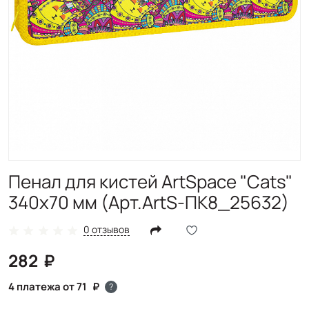
Пенал для кистей ArtSpace "Cats"
340х70 мм (Арт.ArtS-ПК8_25632)
0 отзывов
282
4 платежа от 71
?