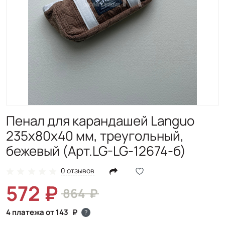
Пенал для карандашей Languo
235х80х40 мм, треугольный,
бежевый (Арт.LG-LG-12674-б)
0 отзывов
572
864
4 платежа от 143
?