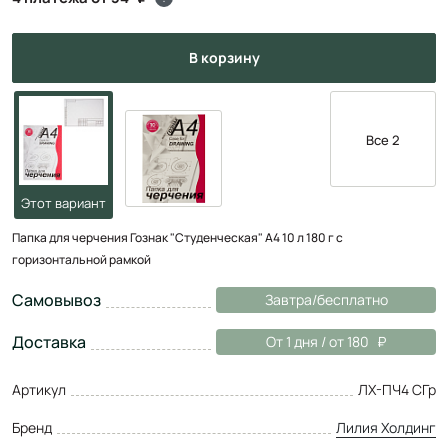
в корзину
Все 2
Папка для черчения Гознак "Студенческая" А4 10 л 180 г с
горизонтальной рамкой
Самовывоз
Завтра/бесплатно
Доставка
От 1 дня / от 180
Артикул
ЛХ-ПЧ4 СГр
Бренд
Лилия Холдинг