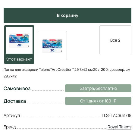
в корзину
Все 2
Папка для акварели Talens "Art Creation" 29,7х42 см 20 л 200 г, размер, см
29,7х42
Самовывоз
Завтра/бесплатно
Доставка
От 1 дня / от 180
Артикул
TLS-TAC931718
Бренд
Royal Talens