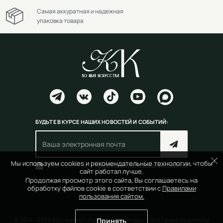
Самая аккуратная и надежная
упаковка товара
БУДЬТЕ В КУРСЕ НАШИХ НОВОСТЕЙ И СОБЫТИЙ:
Мы используем cookies и рекомендательные технологии, чтобы
Согласен(на) с
правилами пользования сайтом
сайт работал лучше.
Продолжая просмотр этого сайта, Вы соглашаетесь на
обработку файлов cookie в соответствии с
Правилами
пользования сайтом.
© 2014 - 2026 Арт-маркет «Красный Карандаш». Все права защищены
Принять