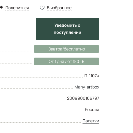
Поделиться
В избранное
Уведомить
о
поступлении
Завтра/бесплатно
От 1 дня / от 180
П-1107ч
Many-artbox
2009900106797
Россия
Палетки