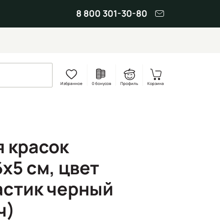
8 800 301-30-80
Избранное
0 бонусов
Профиль
Корзина
я красок
х5 см, цвет
астик черный
ч)