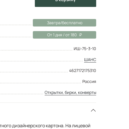
Завтра/бесплатно
От 1 дня / от 180
ИШ-75-3-10
ШАНС
4627172175310
Россия
Открытки, бирки, конверты
тного дизайнерского картона. На лицевой