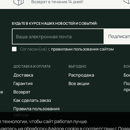
Возврат в течение 14 дней!
БУДЬТЕ В КУРСЕ НАШИХ НОВОСТЕЙ И СОБЫТИЙ:
Подписат
Согласен(на) с
правилами пользования сайтом
ДОСТАВКА И ОПЛАТА
ВЫГОДНО
БО
Доставка
Распродажа
Бо
Гарантия
Все акции
По
пр
ие
Возврат
Как сделать заказ
Правила пользования
сайтом
 технологии, чтобы сайт работал лучше.
аетесь на обработку файлов cookie в соответствии с
Прав