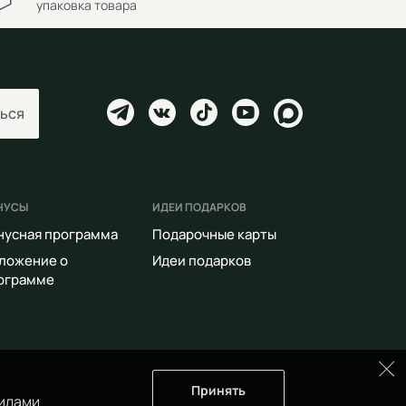
упаковка товара
ься
НУСЫ
ИДЕИ ПОДАРКОВ
нусная программа
Подарочные карты
ложение о
Идеи подарков
ограмме
Принять
илами