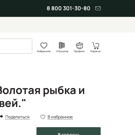
8 800 301-30-80
Избранное
0 бонусов
Профиль
Корзина
Золотая рыбка и
вей."
Поделиться
В избранное
в корзину