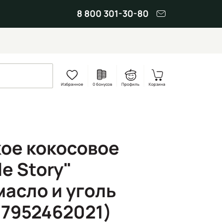
8 800 301-30-80
Избранное
0 бонусов
Профиль
Корзина
ое кокосовое
e Story"
масло и уголь
07952462021)