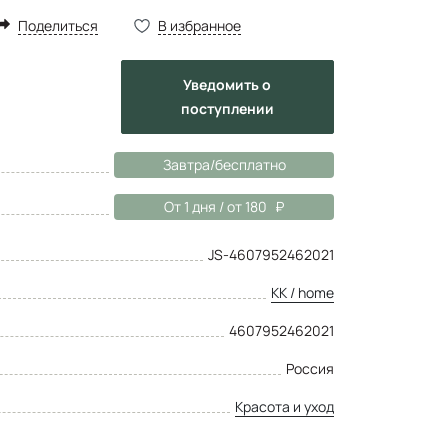
Поделиться
В избранное
Уведомить
о
поступлении
Завтра/бесплатно
От 1 дня / от 180
JS-4607952462021
KK / home
4607952462021
Россия
Красота и уход