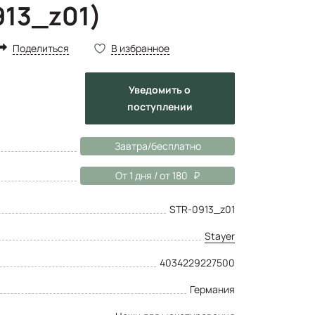
913_z01)
Поделиться
В избранное
Уведомить
о
поступлении
Завтра/бесплатно
От 1 дня / от 180
STR-0913_z01
Stayer
4034229227500
Германия