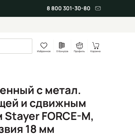
8 800 301-30-80
Избранное
0 бонусов
Профиль
Корзина
енный с метал.
щей и сдвижным
 Stayer FORCE-M,
звия 18 мм