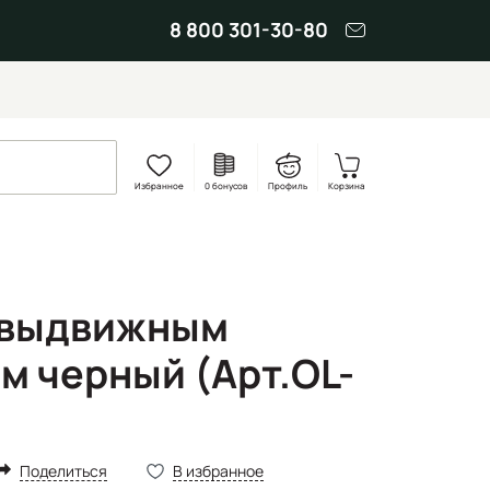
8 800 301-30-80
Избранное
0 бонусов
Профиль
Корзина
 выдвижным
м черный (Арт.OL-
Поделиться
В избранное