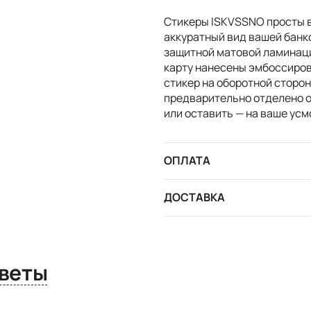
Стикеры ISKVSSNO просты в
аккуратный вид вашей банк
защитной матовой ламинаци
карту нанесены эмбоссиро
стикер на оборотной сторон
предварительно отделено о
или оставить — на ваше усм
ОПЛАТА
ДОСТАВКА
сы и ответы