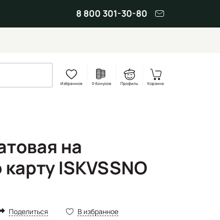
8 800 301-30-80
Избранное
0 бонусов
Профиль
Корзина
атовая на
 карту ISKVSSNO
Поделиться
В избранное