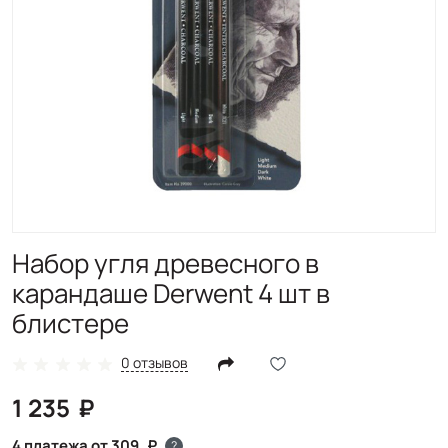
Набор угля древесного в
карандаше Derwent 4 шт в
блистере
0 отзывов
1 235
4 платежа от 309
?