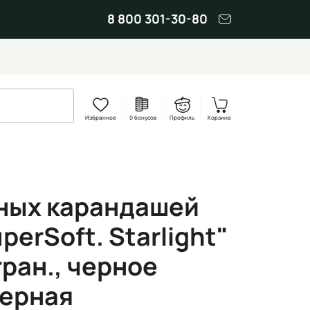
8 800 301-30-80
Избранное
0 бонусов
Профиль
Корзина
ных карандашей
perSoft. Starlight"
гран., черное
зерная