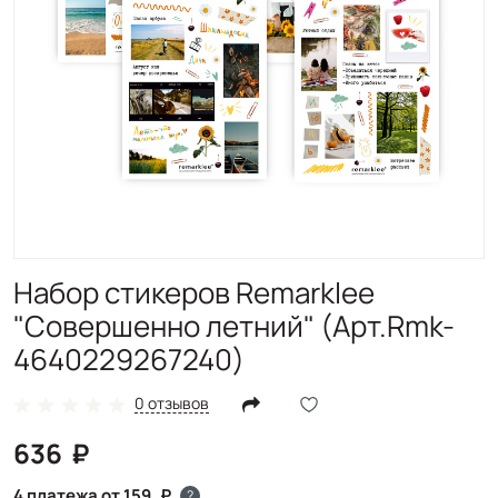
Набор стикеров Remarklee
"Совершенно летний" (Арт.Rmk-
4640229267240)
0 отзывов
636
4 платежа от 159
?