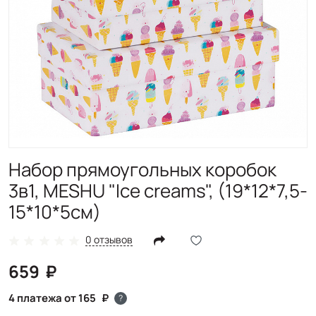
Набор прямоугольных коробок
3в1, MESHU "Ice creams", (19*12*7,5-
15*10*5см)
0 отзывов
659
4 платежа от 165
?