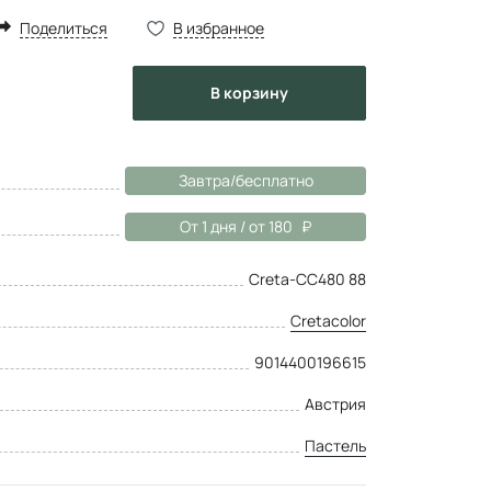
Поделиться
В избранное
в корзину
Завтра/бесплатно
От 1 дня / от 180
Creta-CC480 88
Cretacolor
9014400196615
Австрия
Пастель