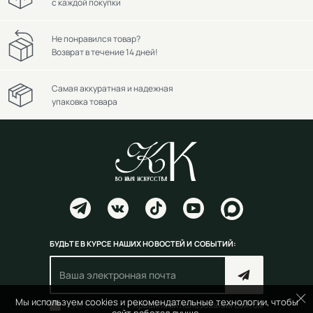
с каждой покупки
Не понравился товар?
Возврат в течение 14 дней!
Самая аккуратная и надежная
упаковка товара
БУДЬТЕ В КУРСЕ НАШИХ НОВОСТЕЙ И СОБЫТИЙ:
Мы используем cookies и рекомендательные технологии, чтобы
Согласен(на) с
правилами пользования сайтом