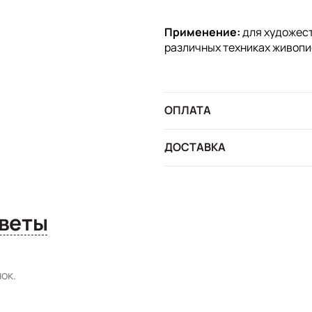
Применение:
для художест
различных техниках живопи
ОПЛАТА
ДОСТАВКА
сы и ответы
ок.