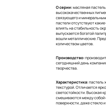
О серии:
масляная пастель 
высококачественных пигмен
связующего и минеральным 
пастели отсутствуют какие-
влиять на стабильность ок
выпускается богатой палит
вошли металлические. Пред
количеством цветов.
Производство:
производит
сегодняшний день компания
творчества.
Характеристика:
пастель 
текстурой. Отличается ярк
светостойкости. Высокая к
смешиваются между собой о
поверхности, даже стекло и