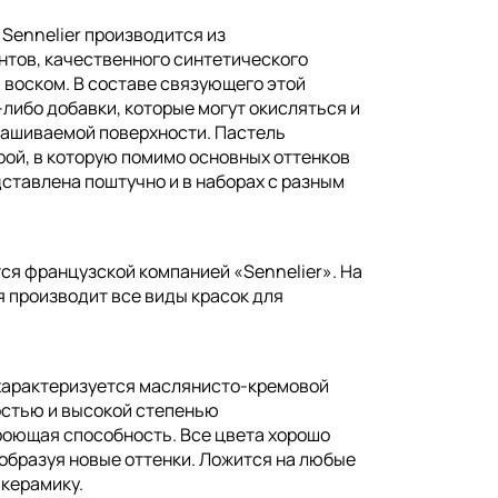
Sennelier производится из
тов, качественного синтетического
воском. В составе связующего этой
либо добавки, которые могут окисляться и
рашиваемой поверхности. Пастель
рой, в которую помимо основных оттенков
ставлена поштучно и в наборах с разным
ся французской компанией «Sennelier». На
 производит все виды красок для
характеризуется маслянисто-кремовой
остью и высокой степенью
роющая способность. Все цвета хорошо
бразуя новые оттенки. Ложится на любые
 керамику.