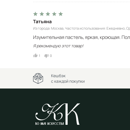
Татьяна
Из города
Москва
Частота использования
Ежедневно
С
Изумительная пастель, яркая, кроющая. Пол
Я рекомендую этот товар!
1
0
Кешбэк
с каждой покупки