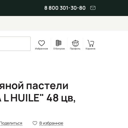
8 800 301-30-80
Избранное
0 бонусов
Профиль
Корзина
яной пастели
 L HUILE" 48 цв,
Поделиться
В избранное