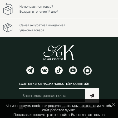
Не понравился товар?
Возврат в течение 14 дней!
Самая аккуратная и надежная
упаковка товара
БУДЬТЕ В КУРСЕ НАШИХ НОВОСТЕЙ И СОБЫТИЙ:
Мы используем cookies и рекомендательные технологии, чтобы
Согласен(на) с
правилами пользования сайтом
сайт работал лучше.
Продолжая просмотр этого сайта, Вы соглашаетесь на