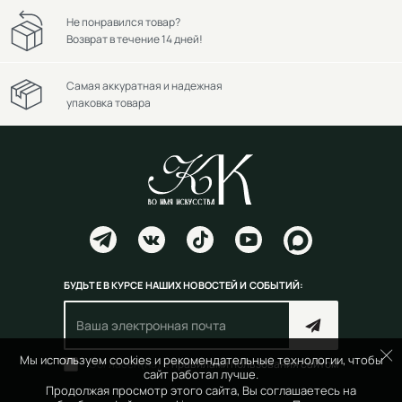
Не понравился товар?
Возврат в течение 14 дней!
Самая аккуратная и надежная
упаковка товара
БУДЬТЕ В КУРСЕ НАШИХ НОВОСТЕЙ И СОБЫТИЙ:
Мы используем cookies и рекомендательные технологии, чтобы
Согласен(на) с
правилами пользования сайтом
сайт работал лучше.
Продолжая просмотр этого сайта, Вы соглашаетесь на