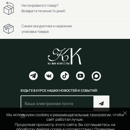
Не понравился товар?
Возврат в течение 14 дней!
Самая аккуратная и надежная
упаковка товара
БУДЬТЕ В КУРСЕ НАШИХ НОВОСТЕЙ И СОБЫТИЙ:
Мы используем cookies и рекомендательные технологии, чтобы
Согласен(на) с
правилами пользования сайтом
сайт работал лучше.
Продолжая просмотр этого сайта, Вы соглашаетесь на
обработку файлов cookie в соответствии с
Правилами