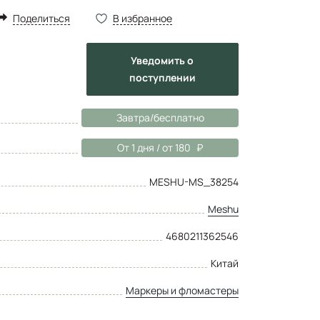
Поделиться
В избранное
Уведомить
о
поступлении
Завтра/бесплатно
От 1 дня / от 180
MESHU-MS_38254
Meshu
4680211362546
Китай
Маркеры и фломастеры