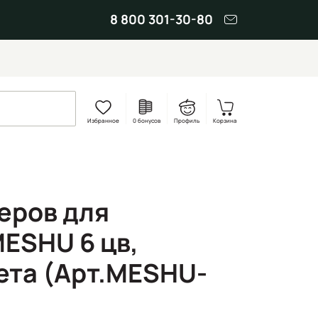
8 800 301-30-80
Избранное
0 бонусов
Профиль
Корзина
еров для
MESHU 6 цв,
ета (Арт.MESHU-