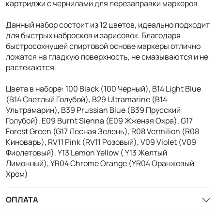
картриджи с чернилами для перезаправки маркеров.
Данный набор состоит из 12 цветов, идеально подходит
для быстрых набросков и зарисовок. Благодаря
быстросохнущей спиртовой основе маркеры отлично
ложатся на гладкую поверхность, не смазываются и не
растекаются.
Цвета в наборе: 100 Black (100 Черный), B14 Light Blue
(B14 Светлый Голубой), B29 Ultramarine (B14
Ультрамарин), B39 Prussian Blue (B39 Прусский
Голубой), E09 Burnt Sienna (E09 Жженая Охра), G17
Forest Green (G17 Лесная Зелень), R08 Vermilion (R08
Киноварь), RV11 Pink (RV11 Розовый), V09 Violet (V09
Фиолетовый), Y13 Lemon Yellow ( Y13 Желтый
Лимонный), YR04 Chrome Orange (YR04 Оранжевый
Хром)
ОПЛАТА