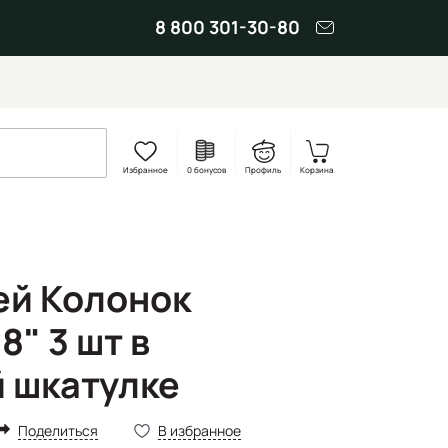
8 800 301-30-80
Избранное
0 бонусов
Профиль
Корзина
ей Колонок
8" 3 шт в
 шкатулке
Поделиться
В избранное