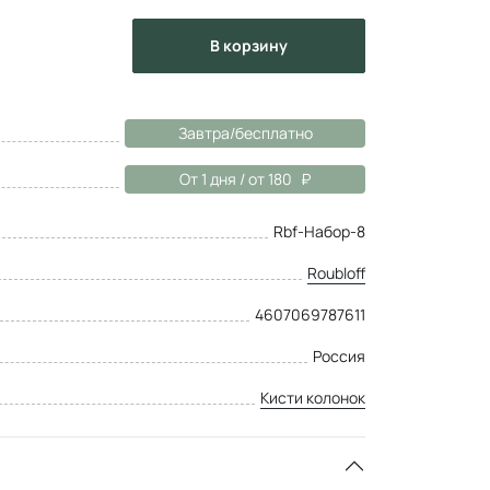
в корзину
Завтра/бесплатно
От 1 дня / от 180
Rbf-Набор-8
Roubloff
4607069787611
Россия
Кисти колонок