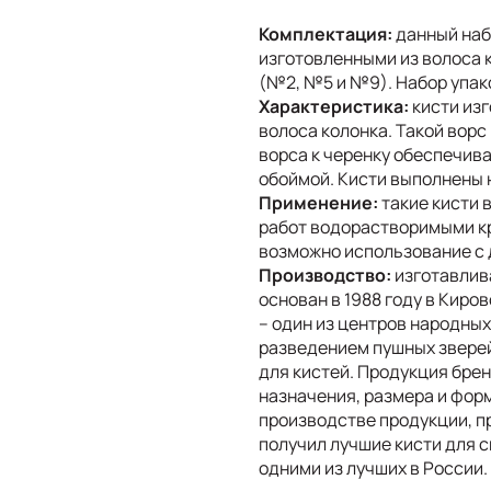
Комплектация:
данный наб
изготовленными из волоса к
(№2, №5 и №9). Набор упак
Характеристика:
кисти из
волоса колонка. Такой ворс
ворса к черенку обеспечи
обоймой. Кисти выполнены н
Применение:
такие кисти 
работ водорастворимыми к
возможно использование с
Производство:
изготавлива
основан в 1988 году в Киро
– один из центров народны
разведением пушных зверей
для кистей. Продукция брен
назначения, размера и фор
производстве продукции, п
получил лучшие кисти для с
одними из лучших в России.