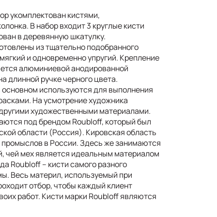
ор укомплектован кистями,
олонка. В набор входит 3 круглые кисти
ован в деревянную шкатулку.
готовлены из тщательно подобранного
 мягкий и одновременно упругий. Крепление
вается алюминиевой анодированной
а длинной ручке черного цвета.
в основном используются для выполнения
расками. На усмотрение художника
 другими художественными материалами.
ются под брендом Roubloff, который был
вской области (Россия). Кировская область
х промыслов в России. Здесь же занимаются
, чей мех является идеальным материалом
да Roubloff – кисти самого разного
мы. Весь материл, используемый при
роходит отбор, чтобы каждый клиент
воих работ. Кисти марки Roubloff являются